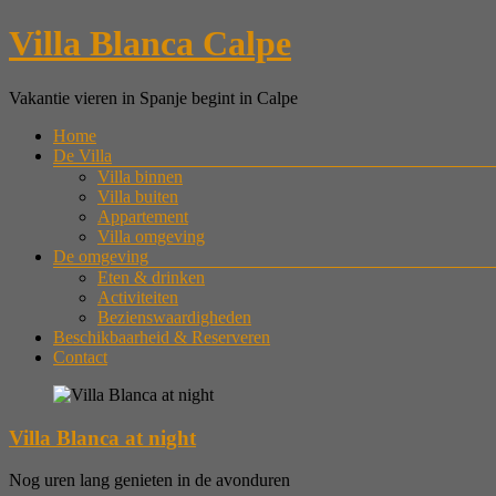
Ga
Villa Blanca Calpe
naar
de
inhoud
Vakantie vieren in Spanje begint in Calpe
Menu
Home
De Villa
Villa binnen
Villa buiten
Appartement
Villa omgeving
De omgeving
Eten & drinken
Activiteiten
Bezienswaardigheden
Beschikbaarheid & Reserveren
Contact
Villa Blanca at night
Nog uren lang genieten in de avonduren